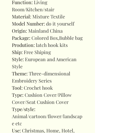
Function
:
Living
Room/Kitchen/stair
Material
:
Mixture Textile
Model Number
:
do it yourself
Origin
:
Mainland China
Package
:
Colored Box,Bubble bag
Prodution
:
latch hook kits
Ship
:
Free Shiping
Style
:
European and American
Style
Theme
:
Three-dimensional
Embroidery Series
Tool
:
Crochet hook
Type
:
Cushion Cover/Pillow
Cover/Seat Cushion Cover
Type/style
:
Animal/cartoon/flower/landscap
e etc
Use
:
Christmas, Home, Hotel,