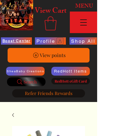
MENU
View Cart
Profile
Shop All
Boost Center
View points
RedHott Items
SheaBaby Creations
RedHott eGift Card
Search
Refer Friends Rewards