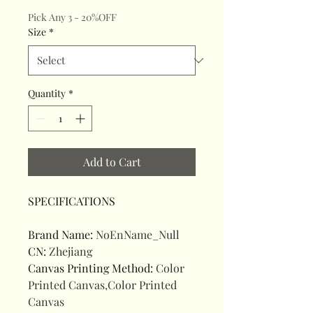
Pick Any 3 - 20%OFF
Size
*
Quantity
*
Add to Cart
SPECIFICATIONS
Brand Name
:
NoEnName_Null
CN
:
Zhejiang
Canvas Printing Method
:
Color
Printed Canvas,Color Printed
Canvas